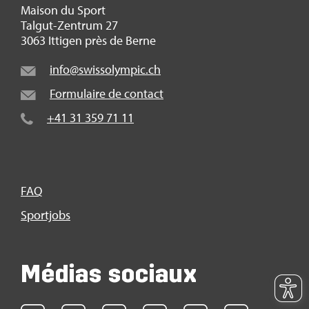
Mai­son du Sport
Tal­gut-Zen­trum 27
3063 Itti­gen près de Berne
info@​swi​ssol​ympi​c.​ch
For­mu­laire de contact
+41 31 359 71 11
FAQ
Sport­jobs
Médias sociaux