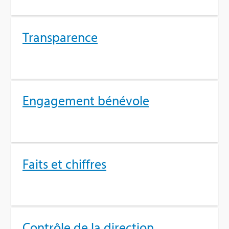
Trans­pa­rence
Enga­ge­ment béné­vole
Faits et chiffres
Contrôle de la direc­tion