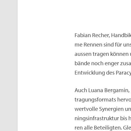
Fa­bi­an Re­cher, Hand­bi
me Ren­nen sind für uns 
aus­sen tra­gen kön­nen 
bän­de noch enger zu­sa
Ent­wick­lung des Pa­ra­cy
Auch Luana Berg­a­min, P
tra­gungs­for­mats her­v
wert­vol­le Syn­er­gi­en 
nings­in­fra­struk­tur bis
ren alle Be­tei­lig­ten. Gle