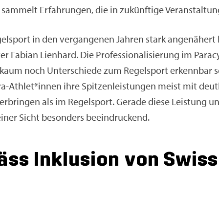
m­melt Er­fah­run­gen, die in zu­künf­ti­ge Ver­an­stal­tun­
l­sport in den ver­gan­ge­nen Jah­ren stark an­ge­nä­hert 
r Fa­bi­an Li­en­hard. Die Pro­fes­sio­na­li­sie­rung im Pa­ra­
kaum noch Un­ter­schie­de zum Re­gel­sport er­kenn­bar se
a-Ath­let*innen ihre Spit­zen­leis­tun­gen meist mit deut­l
­brin­gen als im Re­gel­sport. Ge­ra­de diese Leis­tung un
ei­ner Sicht be­son­ders be­ein­dru­ckend.
fäss In­klu­si­on von Swis