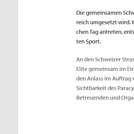
Die ge­mein­sa­men Schwei
reich um­ge­setzt wird.
chen Tag an­tre­ten, ent­
ten Sport.
An den Schwei­zer Stras­s
Elite ge­mein­sam im Ein­s
den An­lass im Auf­trag v
Sicht­bar­keit des Pa­ra­
Be­treu­en­den und Or­ga­