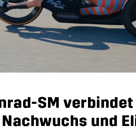
n­rad-SM ver­bin­det
, Nach­wuchs und El