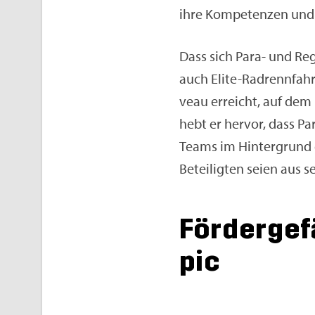
ihre Kom­pe­ten­zen und sa
Dass sich Para- und Re­ge
auch Elite-Rad­renn­fah­re
veau er­reicht, auf dem 
hebt er her­vor, dass Par
Teams im Hin­ter­grund er
Be­tei­lig­ten seien aus s
För­der­ge­
pic