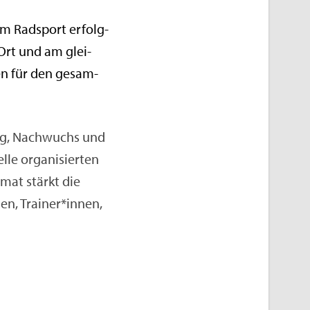
im Rad­sport er­folg­
 Ort und am glei­
­en für den ge­sam­
ling, Nach­wuchs und
le or­ga­ni­sier­ten
­mat stärkt die
nen, Trai­ner*innen,