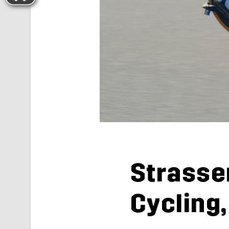
Stras­se
Cy­cling