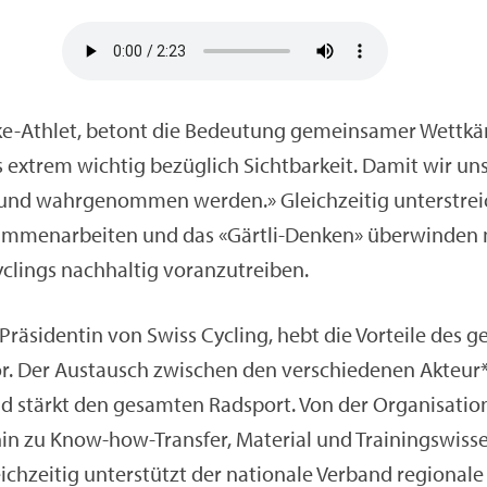
ke-Ath­let, be­tont die Be­deu­tung ge­mein­sa­mer Wett­kä
ex­trem wich­tig be­züg­lich Sicht­bar­keit. Damit wir un
und wahr­ge­nom­men wer­den.» Gleich­zei­tig un­ter­streic
m­men­ar­bei­ten und das «Gärt­li-Den­ken» über­win­den
­clings nach­hal­tig vor­an­zu­trei­ben.
rä­si­den­tin von Swiss Cy­cling, hebt die Vor­tei­le des 
or. Der Aus­tausch zwi­schen den ver­schie­de­nen Ak­teur
und stärkt den ge­sam­ten Rad­sport. Von der Or­ga­ni­sa­ti­o
 hin zu Know-how-Trans­fer, Ma­te­ri­al und Trai­nings­wis­sen
ich­zei­tig un­ter­stützt der na­tio­na­le Ver­band re­gio­na­le 