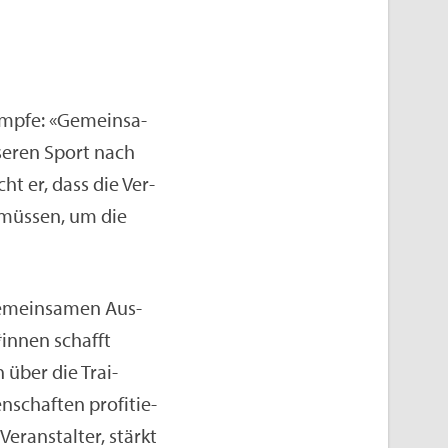
mp­fe: «Ge­mein­sa­
­se­ren Sport nach
ht er, dass die Ver­
 müs­sen, um die
ge­mein­sa­men Aus­
*innen schafft
n über die Trai­
­schaf­ten pro­fi­tie­
Ver­an­stal­ter, stärkt