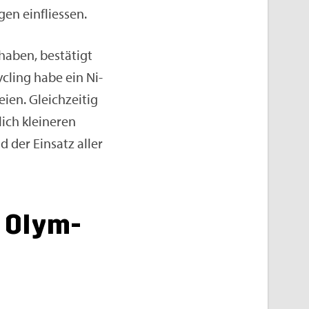
gen ein­flies­sen.
haben, be­stä­tigt
cy­cling habe ein Ni­
ien. Gleich­zei­tig
ich klei­ne­ren
d der Ein­satz aller
s Olym­