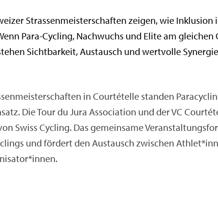
­zer Stras­sen­meis­ter­schaf­ten zei­gen, wie In­klu­si­on 
 Wenn Para-Cy­cling, Nach­wuchs und Elite am glei­chen
ste­hen Sicht­bar­keit, Aus­tausch und wert­vol­le Syn­er­gi
en­meis­ter­schaf­ten in Cour­té­tel­le stan­den Pa­ra­cy­c
atz. Die Tour du Jura As­so­cia­ti­on und der VC Cour­té­tel­
on Swiss Cy­cling. Das ge­mein­sa­me Ver­an­stal­tungs­for
cy­clings und för­dert den Aus­tausch zwi­schen Ath­let*in
ni­sa­tor*innen.