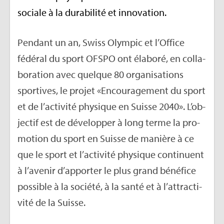
sociale à la dura­bi­lité et inno­va­tion.
Pen­dant un an, Swiss Olym­pic et l’Of­fice
fédé­ral du sport OFSPO ont éla­boré, en col­la­
bo­ra­tion avec quelque 80 orga­ni­sa­tions
spor­tives, le pro­jet «Encou­ra­ge­ment du sport
et de l’ac­ti­vité phy­sique en Suisse 2040». L’ob­
jec­tif est de déve­lop­per à long terme la pro­
mo­tion du sport en Suisse de manière à ce
que le sport et l’ac­ti­vité phy­sique conti­nuent
à l’ave­nir d’ap­por­ter le plus grand béné­fice
pos­sible à la société, à la santé et à l’at­trac­ti­
vité de la Suisse.