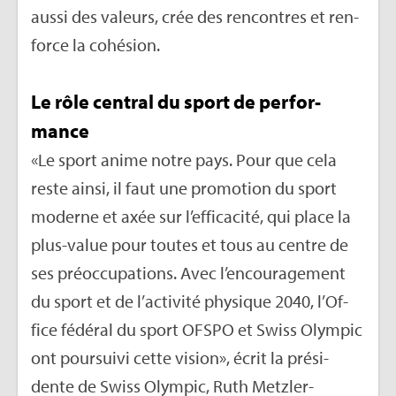
aussi des valeurs, crée des ren­contres et ren­
force la cohé­sion.
Le rôle cen­tral du sport de per­for­
mance
«Le sport anime notre pays. Pour que cela
reste ainsi, il faut une pro­mo­tion du sport
moderne et axée sur l’ef­fi­ca­cité, qui place la
plus-value pour toutes et tous au centre de
ses pré­oc­cu­pa­tions. Avec l’en­cou­ra­ge­ment
du sport et de l’ac­ti­vité phy­sique 2040, l’Of­
fice fédé­ral du sport OFSPO et Swiss Olym­pic
ont pour­suivi cette vision», écrit la pré­si­
dente de Swiss Olym­pic, Ruth Metz­ler-