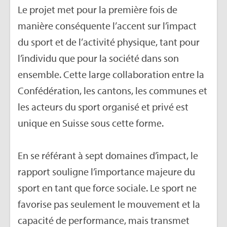
Le pro­jet met pour la pre­mière fois de
manière consé­quente l’ac­cent sur l’im­pact
du sport et de l’ac­ti­vité phy­sique, tant pour
l’in­di­vidu que pour la société dans son
ensemble. Cette large col­la­bo­ra­tion entre la
Confé­dé­ra­tion, les can­tons, les com­munes et
les acteurs du sport orga­nisé et privé est
unique en Suisse sous cette forme.
En se réfé­rant à sept domaines d’im­pact, le
rap­port sou­ligne l’im­por­tance majeure du
sport en tant que force sociale. Le sport ne
favo­rise pas seule­ment le mou­ve­ment et la
capa­cité de per­for­mance, mais trans­met