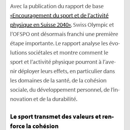
Avec la publi­ca­tion du rap­port de base
«Encou­ra­ge­ment du sport et de l’ac­ti­vité
phy­sique en Suisse 2040»
, Swiss Olym­pic et
l’OF­SPO ont désor­mais fran­chi une pre­mière
étape impor­tante. Le rap­port ana­lyse les évo­
lu­tions socié­tales et montre com­ment le
sport et l’ac­ti­vité phy­sique pour­ront à l’ave­
nir déployer leurs effets, en par­ti­cu­lier dans
les domaines de la santé, de la cohé­sion
sociale, du déve­lop­pe­ment per­son­nel, de l’in­
no­va­tion et de la dura­bi­lité.
Le sport trans­met des valeurs et ren­
force la cohé­sion