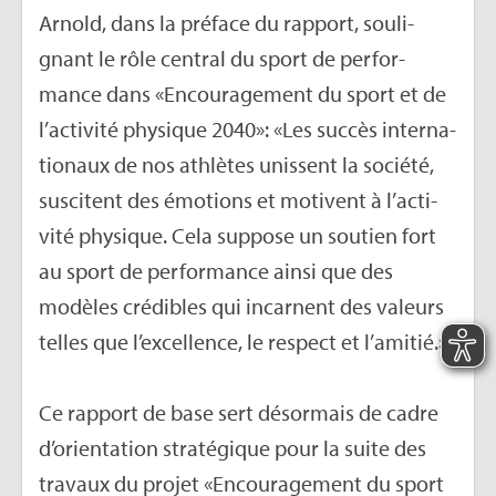
Arnold, dans la pré­face du rap­port, sou­li­
gnant le rôle cen­tral du sport de per­for­
mance dans «Encou­ra­ge­ment du sport et de
l’ac­ti­vité phy­sique 2040»: «Les suc­cès inter­na­
tio­naux de nos ath­lètes unissent la société,
sus­citent des émo­tions et motivent à l’ac­ti­
vité phy­sique. Cela sup­pose un sou­tien fort
au sport de per­for­mance ainsi que des
modèles cré­dibles qui incarnent des valeurs
telles que l’ex­cel­lence, le res­pect et l’ami­tié.»
Ce rap­port de base sert désor­mais de cadre
d’orien­ta­tion stra­té­gique pour la suite des
tra­vaux du pro­jet «Encou­ra­ge­ment du sport