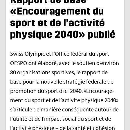
«Encou­ra­ge­ment du
sport et de l’ac­ti­vité
phy­sique 2040» publié
Swiss Olym­pic et l’Of­fice fédé­ral du sport
OFSPO ont éla­boré, avec le sou­tien d’en­vi­ron
80 orga­ni­sa­tions spor­tives, le rap­port de
base pour la nou­velle stra­té­gie fédé­rale de
pro­mo­tion du sport d’ici 2040. «Encou­ra­ge­
ment du sport et de l’ac­ti­vité phy­sique 2040»
s’ar­ti­cule de manière consé­quente autour de
l’uti­lité et de l’im­pact social du sport et de
l’ac­ti­vité phy­sique – de la santé et cohé­sion