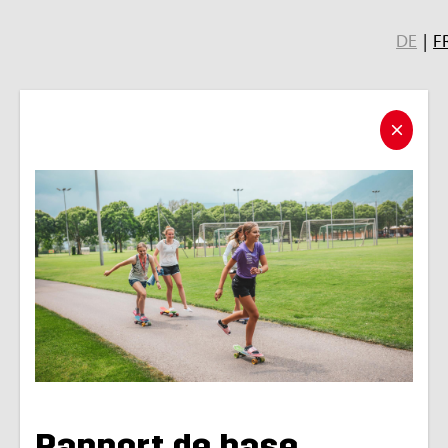
DE
|
F
Rap­port de base