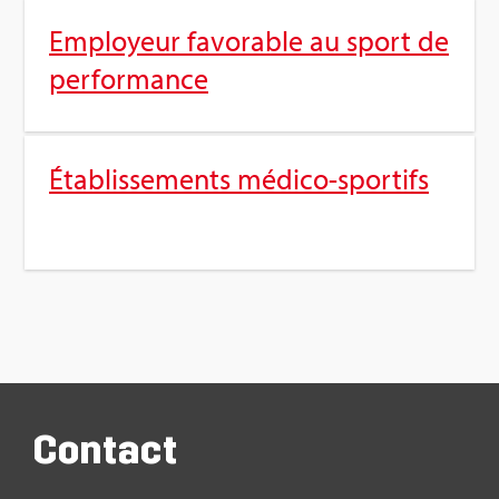
Employeur favo­rable au sport de
per­for­mance
Éta­blis­se­ments médico-spor­tifs
Contact