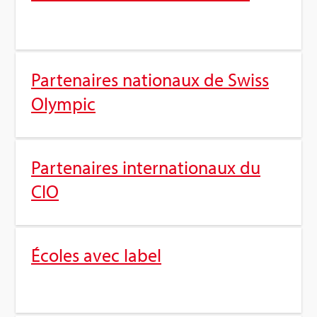
Par­te­naires natio­naux de Swiss
Olym­pic
Par­te­naires inter­na­tio­naux du
CIO
Écoles avec label