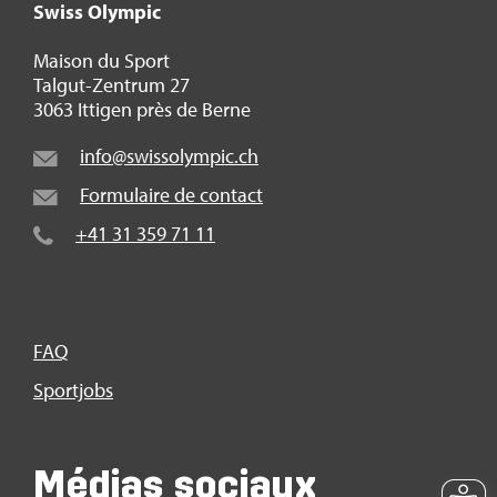
Swiss Olym­pic
Mai­son du Sport
Tal­gut-Zen­trum 27
3063 Itti­gen près de Berne
info@​swi​ssol​ympi​c.​ch
For­mu­laire de contact
+41 31 359 71 11
FAQ
Sport­jobs
Médias sociaux