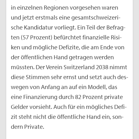
in ein­zel­nen Re­gio­nen vor­ge­se­hen waren
und jetzt erst­mals eine ge­samt­schwei­ze­ri­
sche Kan­di­da­tur vor­liegt. Ein Teil der Be­frag­
ten (57 Pro­zent) be­fürch­tet fi­nan­zi­el­le Ri­si­
ken und mög­li­che De­fi­zi­te, die am Ende von
der öf­fent­li­chen Hand ge­tra­gen wer­den
müss­ten. Der Ver­ein Swit­zer­land 2038 nimmt
diese Stim­men sehr ernst und setzt auch des­
we­gen von An­fang an auf ein Mo­dell, das
eine Fi­nan­zie­rung durch 82 Pro­zent pri­va­te
Gel­der vor­sieht. Auch für ein mög­li­ches De­fi­
zit steht nicht die öf­fent­li­che Hand ein, son­
dern Pri­va­te.