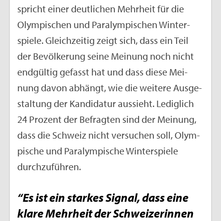
spricht einer deut­li­chen Mehr­heit für die
Olym­pi­schen und Pa­ralym­pi­schen Win­ter­
spie­le. Gleich­zei­tig zeigt sich, dass ein Teil
der Be­völ­ke­rung seine Mei­nung noch nicht
end­gül­tig ge­fasst hat und dass diese Mei­
nung davon ab­hängt, wie die wei­te­re Aus­ge­
stal­tung der Kan­di­da­tur aus­sieht. Le­dig­lich
24 Pro­zent der Be­frag­ten sind der Mei­nung,
dass die Schweiz nicht ver­su­chen soll, Olym­
pi­sche und Pa­ralym­pi­sche Win­ter­spie­le
durch­zu­füh­ren.
“Es ist ein star­kes Si­gnal, dass eine
klare Mehr­heit der Schwei­ze­rin­nen