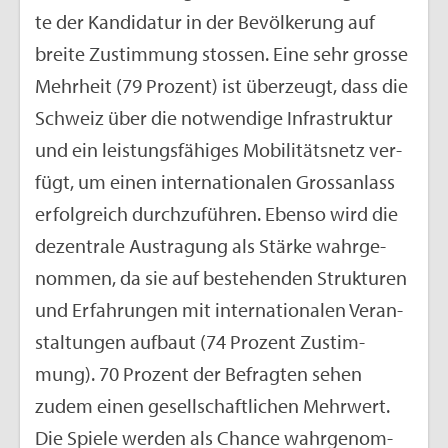
te der Kan­di­da­tur in der Be­völ­ke­rung auf
brei­te Zu­stim­mung stos­sen. Eine sehr gros­se
Mehr­heit (79 Pro­zent) ist über­zeugt, dass die
Schweiz über die not­wen­di­ge In­fra­struk­tur
und ein leis­tungs­fä­hi­ges Mo­bi­li­täts­netz ver­
fügt, um einen in­ter­na­tio­na­len Gross­an­lass
er­folg­reich durch­zu­füh­ren. Eben­so wird die
de­zen­tra­le Aus­tra­gung als Stär­ke wahr­ge­
nom­men, da sie auf be­stehen­den Struk­tu­ren
und Er­fah­run­gen mit in­ter­na­tio­na­len Ver­an­
stal­tun­gen auf­baut (74 Pro­zent Zu­stim­
mung). 70 Pro­zent der Be­frag­ten sehen
zudem einen ge­sell­schaft­li­chen Mehr­wert.
Die Spie­le wer­den als Chan­ce wahr­ge­nom­