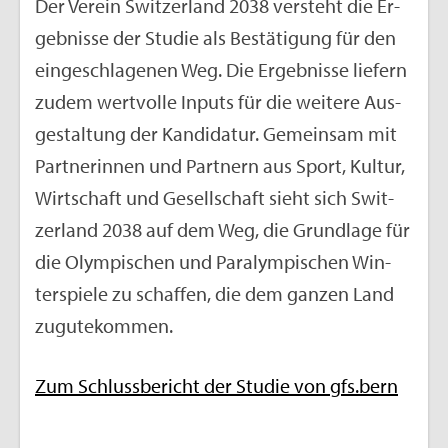
Der Ver­ein Swit­zer­land 2038 ver­steht die Er­
geb­nis­se der Stu­die als Be­stä­ti­gung für den
ein­ge­schla­ge­nen Weg. Die Er­geb­nis­se lie­fern
zudem wert­vol­le In­puts für die wei­te­re Aus­
ge­stal­tung der Kan­di­da­tur. Ge­mein­sam mit
Part­ne­rin­nen und Part­nern aus Sport, Kul­tur,
Wirt­schaft und Ge­sell­schaft sieht sich Swit­
zer­land 2038 auf dem Weg, die Grund­la­ge für
die Olym­pi­schen und Pa­ralym­pi­schen Win­
ter­spie­le zu schaf­fen, die dem gan­zen Land
zu­gu­te­kom­men.
Zum Schluss­be­richt der Stu­die von gfs.​bern