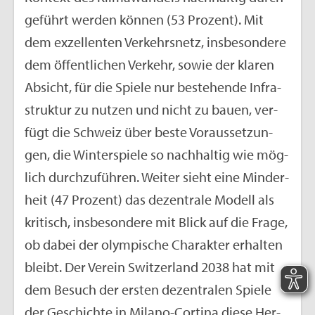
ge­führt wer­den kön­nen (53 Pro­zent). Mit
dem ex­zel­len­ten Ver­kehrs­netz, ins­be­son­de­re
dem öf­fent­li­chen Ver­kehr, sowie der kla­ren
Ab­sicht, für die Spie­le nur be­stehen­de In­fra­
struk­tur zu nut­zen und nicht zu bauen, ver­
fügt die Schweiz über beste Vor­aus­set­zun­
gen, die Win­ter­spie­le so nach­hal­tig wie mög­
lich durch­zu­füh­ren. Wei­ter sieht eine Min­der­
heit (47 Pro­zent) das de­zen­tra­le Mo­dell als
kri­tisch, ins­be­son­de­re mit Blick auf die Frage,
ob dabei der olym­pi­sche Cha­rak­ter er­hal­ten
bleibt. Der Ver­ein Swit­zer­land 2038 hat mit
dem Be­such der ers­ten de­zen­tra­len Spie­le
der Ge­schich­te in Mi­la­no-Cor­ti­na diese Her­