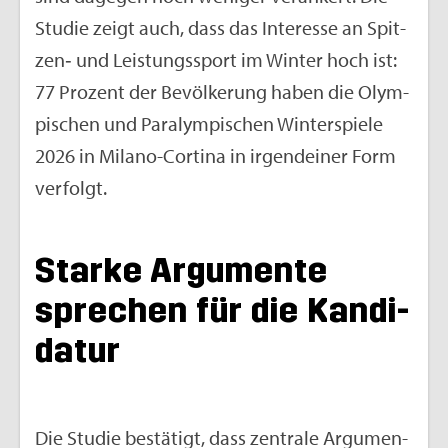
Stu­die zeigt auch, dass das In­ter­es­se an Spit­
zen‑ und Leis­tungs­sport im Win­ter hoch ist:
77 Pro­zent der Be­völ­ke­rung haben die Olym­
pi­schen und Pa­ralym­pi­schen Win­ter­spie­le
2026 in Mi­la­no-Cor­ti­na in ir­gend­ei­ner Form
ver­folgt.
Star­ke Ar­gu­men­te
spre­chen für die Kan­di­
da­tur
Die Stu­die be­stä­tigt, dass zen­tra­le Ar­gu­men­