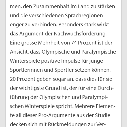
men, den Zu­sam­men­halt im Land zu stär­ken
und die ver­schie­de­nen Sprach­re­gio­nen
enger zu ver­bin­den. Be­son­ders stark wirkt
das Ar­gu­ment der Nach­wuchs­för­de­rung.
Eine gros­se Mehr­heit von 74 Pro­zent ist der
An­sicht, dass Olym­pi­sche und Pa­ralym­pi­sche
Win­ter­spie­le po­si­ti­ve Im­pul­se für junge
Sport­le­rin­nen und Sport­ler set­zen kön­nen.
20 Pro­zent geben sogar an, dass dies für sie
der wich­tigs­te Grund ist, der für eine Durch­
füh­rung der Olym­pi­schen und Pa­ralym­pi­
schen Win­ter­spie­le spricht. Meh­re­re Ele­men­
te all die­ser Pro-Ar­gu­men­te aus der Stu­die
de­cken sich mit Rück­mel­dun­gen zur Ver­