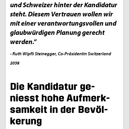
und Schwei­zer hin­ter der Kan­di­da­tur
steht. Die­sem Ver­trau­en wol­len wir
mit einer ver­ant­wor­tungs­vol­len und
glaub­wür­di­gen Pla­nung ge­recht
wer­den.”
- Ruth Wipf­li Stein­eg­ger, Co-Prä­si­den­tin Swit­zer­land
2038
Die Kan­di­da­tur ge­
niesst hohe Auf­merk­
sam­keit in der Be­völ­
ke­rung