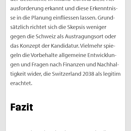
aus­for­de­rung er­kannt und diese Er­kennt­nis­
se in die Pla­nung ein­flies­sen las­sen. Grund­
sätz­lich rich­tet sich die Skep­sis we­ni­ger
gegen die Schweiz als Aus­tra­gungs­ort oder
das Kon­zept der Kan­di­da­tur. Viel­mehr spie­
geln die Vor­be­hal­te all­ge­mei­ne Ent­wick­lun­
gen und Fra­gen nach Fi­nan­zen und Nach­hal­
tig­keit wider, die Swit­zer­land 2038 als le­gi­tim
er­ach­tet.
Fazit