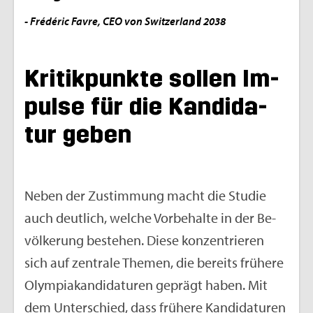
- Frédé­ric Favre, CEO von Swit­zer­land 2038
Kri­tik­punk­te sol­len Im­
pul­se für die Kan­di­da­
tur geben
Neben der Zu­stim­mung macht die Stu­die
auch deut­lich, wel­che Vor­be­hal­te in der Be­
völ­ke­rung be­stehen. Diese kon­zen­trie­ren
sich auf zen­tra­le The­men, die be­reits frü­he­re
Olym­pia­kan­di­da­tu­ren ge­prägt haben. Mit
dem Un­ter­schied, dass frü­he­re Kan­di­da­tu­ren