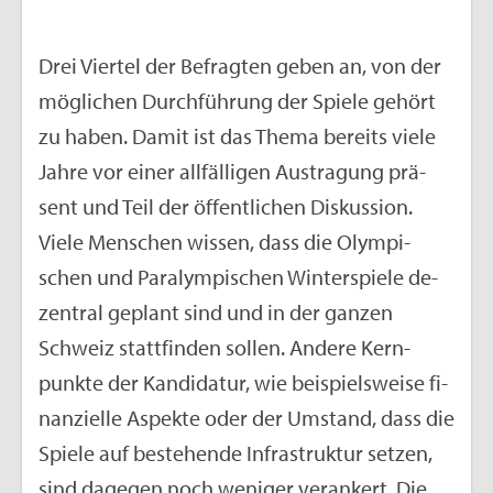
Drei Vier­tel der Be­frag­ten geben an, von der
mög­li­chen Durch­füh­rung der Spie­le ge­hört
zu haben. Damit ist das Thema be­reits viele
Jahre vor einer all­fäl­li­gen Aus­tra­gung prä­
sent und Teil der öf­fent­li­chen Dis­kus­si­on.
Viele Men­schen wis­sen, dass die Olym­pi­
schen und Pa­ralym­pi­schen Win­ter­spie­le de­
zen­tral ge­plant sind und in der gan­zen
Schweiz statt­fin­den sol­len. An­de­re Kern­
punk­te der Kan­di­da­tur, wie bei­spiels­wei­se fi­
nan­zi­el­le As­pek­te oder der Um­stand, dass die
Spie­le auf be­stehen­de In­fra­struk­tur set­zen,
sind da­ge­gen noch we­ni­ger ver­an­kert. Die