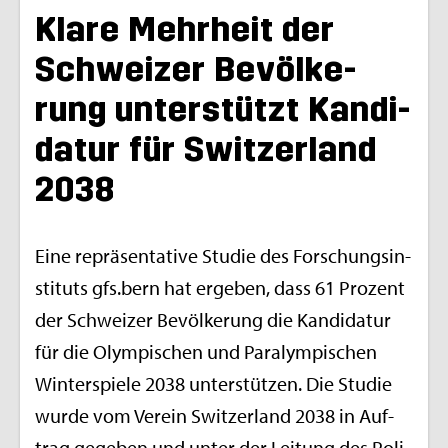
Klare Mehr­heit der
Schwei­zer Be­völ­ke­
rung un­ter­stützt Kan­di­
da­tur für Swit­zer­land
2038
Eine re­prä­sen­ta­ti­ve Stu­die des For­schungs­in­
sti­tuts gfs.​bern hat er­ge­ben, dass 61 Pro­zent
der Schwei­zer Be­völ­ke­rung die Kan­di­da­tur
für die Olym­pi­schen und Pa­ralym­pi­schen
Win­ter­spie­le 2038 un­ter­stüt­zen. Die Stu­die
wurde vom Ver­ein Swit­zer­land 2038 in Auf­
trag ge­ge­ben und unter der Lei­tung des Po­li­