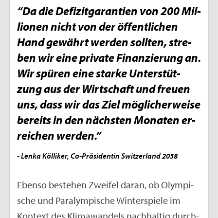
“Da die De­fi­zit­ga­ran­ti­en von 200 Mil­
lio­nen nicht von der öf­fent­li­chen
Hand ge­währt wer­den soll­ten, stre­
ben wir eine pri­va­te Fi­nan­zie­rung an.
Wir spü­ren eine star­ke Un­ter­stüt­
zung aus der Wirt­schaft und freu­en
uns, dass wir das Ziel mög­li­cher­wei­se
be­reits in den nächs­ten Mo­na­ten er­
rei­chen wer­den.”
- Lenka Köl­li­ker, Co-Prä­si­den­tin Swit­zer­land 2038
Eben­so be­stehen Zwei­fel daran, ob Olym­pi­
sche und Pa­ralym­pi­sche Win­ter­spie­le im
Kon­text des Kli­ma­wan­dels nach­hal­tig durch­