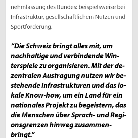
nehm­las­sung des Bun­des: bei­spiels­wei­se bei
In­fra­struk­tur, ge­sell­schaft­li­chem Nut­zen und
Sport­för­de­rung.
“Die Schweiz bringt alles mit, um
nach­hal­ti­ge und ver­bin­den­de Win­
ter­spie­le zu or­ga­ni­sie­ren. Mit der de­
zen­tra­len Aus­tra­gung nut­zen wir be­
stehen­de In­fra­struk­tu­ren und das lo­
ka­le Know-how, um ein Land für ein
na­tio­na­les Pro­jekt zu be­geis­tern, das
die Men­schen über Sprach- und Re­gi­
ons­gren­zen hin­weg zu­sam­men­
bringt.”