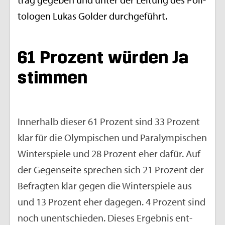
to­lo­gen Lukas Golder durch­ge­führt.
61 Pro­zent wür­den Ja
stim­men
In­ner­halb die­ser 61 Pro­zent sind 33 Pro­zent
klar für die Olym­pi­schen und Pa­ralym­pi­schen
Win­ter­spie­le und 28 Pro­zent eher dafür. Auf
der Ge­gen­sei­te spre­chen sich 21 Pro­zent der
Be­frag­ten klar gegen die Win­ter­spie­le aus
und 13 Pro­zent eher da­ge­gen. 4 Pro­zent sind
noch un­ent­schie­den. Die­ses Er­geb­nis ent­