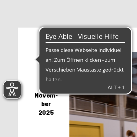
20.
No­vem­
ber
2025