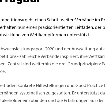
m­pe­ti­ti­ons» geht einen Schritt wei­ter: Ver­bän­de im 
er­hal­ten nun einen pra­xis­ori­en­tier­ten Leit­fa­den, de
nt­wick­lung von Wett­kampf­for­men un­ter­stützt.
h­wuchs­leis­tungs­sport 2020 und der Aus­wei­tung auf d
ti­ti­ons» zahl­rei­che Ver­bän­de in­spi­riert, ihre Wett­k
n. Zen­tral sind wei­ter­hin die drei Grund­prin­zi­pi­en: Par­
nce.
leit­fa­den kon­kre­te Hil­fe­stel­lun­gen und Good Prac­ti­ce 
er­bän­den sys­te­ma­tisch zu ge­stal­ten. Er un­ter­stützt 
Sta­ke­hol­der ein­zu­bin­den und die Er­fah­run­gen aus der 