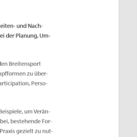
Brei­ten- und Nach­
r bei der Pla­nung, Um­
en Brei­ten­sport
ampf­for­men zu über­
tici­pa­ti­on, Per­so­
Bei­spie­le, um Ver­än­
dabei, be­stehen­de For­
Pra­xis ge­zielt zu nut­