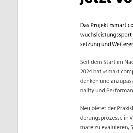
Das Pro­jekt «smart co
wuchs­leis­tungs­sport 
set­zung und Wei­ter­e
Seit dem Start im Nac
2024 hat «smart com­pe­
den­ken und an­zu­pas­se
na­li­ty und Per­for­ma
Neu bie­tet der Pra­xis­
de­rungs­pro­zes­se in V
ma­te zu eva­lu­ie­ren, 