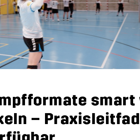
mpf­for­ma­te smart 
keln – Pra­xis­leit­fa­
r­füg­bar