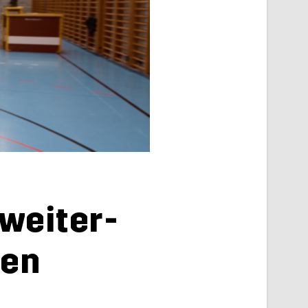
wei­ter­
den