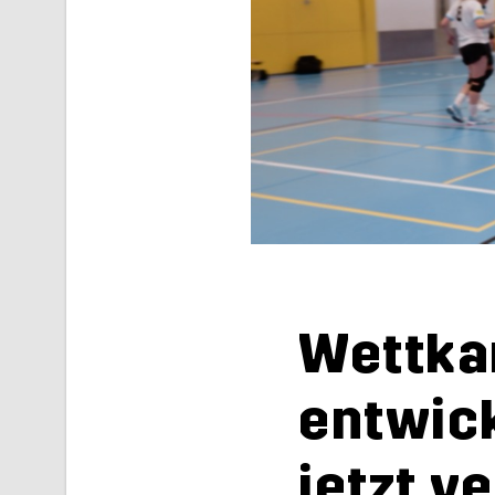
Wett­ka
ent­wi­c
jetzt ve