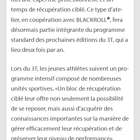
temps de récu­pé­ra­tion ciblé. Ce type d’ate­
®
lier, en coopé­ra­tion avec BLA­CKROLL
, fera
désor­mais par­tie inté­grante du pro­gramme
stan­dard des pro­chaines édi­tions du 3T, qui a
lieu deux fois par an.
Lors du 3T, les jeunes ath­lètes suivent un pro­
gramme inten­sif com­posé de nom­breuses
uni­tés spor­tives. «Un bloc de récu­pé­ra­tion
ciblé leur offre non seule­ment la pos­si­bi­lité
de se repo­ser, mais aussi d’ac­qué­rir des
connais­sances impor­tantes sur la manière de
gérer effi­ca­ce­ment leur récu­pé­ra­tion et de
pré­ser­ver leur niveau de per­for­mance»,