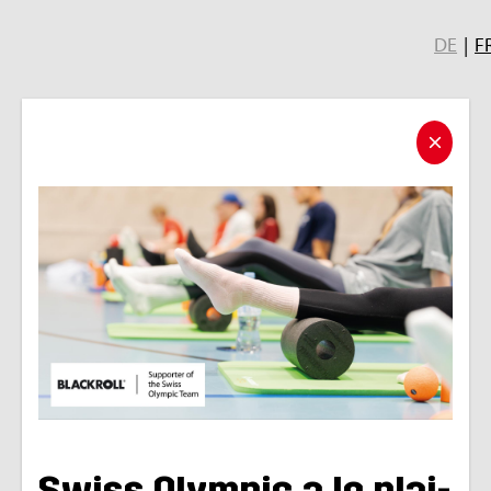
DE
|
F
Swiss Olym­pic a le plai­