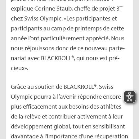
explique Corinne Staub, cheffe de pro­jet 3T
chez Swiss Olym­pic. «Les par­ti­ci­pantes et
par­ti­ci­pants au camp de prin­temps de cette
année l’ont par­ti­cu­liè­re­ment appré­cié. Nous
nous réjouis­sons donc de ce nou­veau par­te­
na­riat avec BLA­CKROLL®, qui nous est pré­
cieux».
Grâce au sou­tien de BLA­CKROLL®, Swiss
Olym­pic pourra à l’ave­nir répondre encore
plus effi­ca­ce­ment aux besoins des ath­lètes
de la relève et contri­buer acti­ve­ment à leur
déve­lop­pe­ment glo­bal, tout en sen­si­bi­li­sant
davan­tage à l’im­por­tance d’une récu­pé­ra­tion