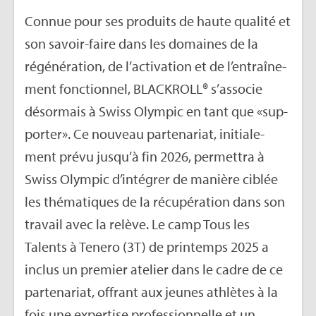
Connue pour ses pro­duits de haute qua­lité et
son savoir-faire dans les domaines de la
régé­né­ra­tion, de l’ac­ti­va­tion et de l’en­traî­ne­
ment fonc­tion­nel, BLA­CKROLL® s’as­so­cie
désor­mais à Swiss Olym­pic en tant que «sup­
por­ter». Ce nou­veau par­te­na­riat, ini­tia­le­
ment prévu jus­qu’à fin 2026, per­met­tra à
Swiss Olym­pic d’in­té­grer de manière ciblée
les thé­ma­tiques de la récu­pé­ra­tion dans son
tra­vail avec la relève. Le camp Tous les
Talents à Tenero (3T) de prin­temps 2025 a
inclus un pre­mier ate­lier dans le cadre de ce
par­te­na­riat, offrant aux jeunes ath­lètes à la
fois une exper­tise pro­fes­sion­nelle et un