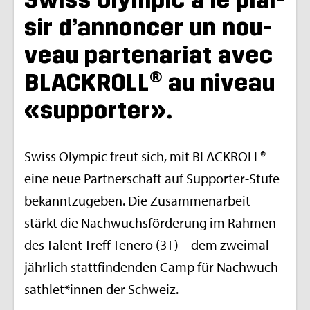
sir d’an­non­cer un nou­
veau par­te­na­riat avec
BLA­CKROLL® au niveau
«sup­por­ter».
Swiss Olym­pic freut sich, mit BLA­CKROLL®
eine neue Part­ner­schaft auf Sup­por­ter-Stufe
bekannt­zu­ge­ben. Die Zusam­me­nar­beit
stärkt die Nach­wuchsförde­rung im Rah­men
des Talent Treff Tenero (3T) – dem zwei­mal
jährlich statt­fin­den­den Camp für Nach­wuch­
sath­let*innen der Schweiz.