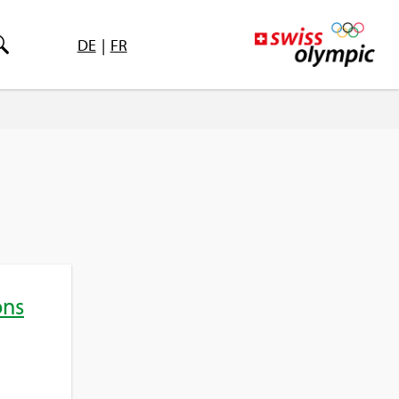
DE
|
FR
ons