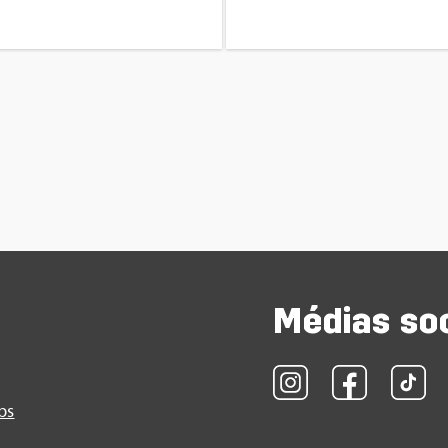
Médias so
obs