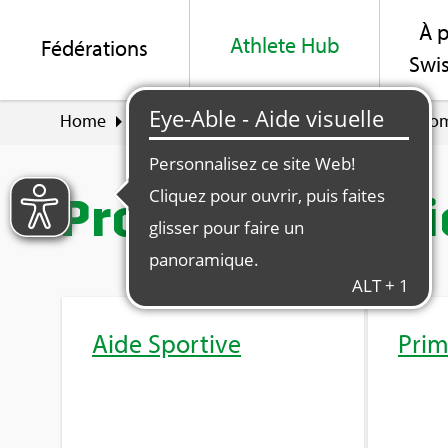
À p
Ath­lete Hub
Fédé­ra­tions
Swis
Home
Ath­lete Hub
Médias et finances
Pro­m
Pro­mo­tion sou­t
Aide Spor­tive
Prim