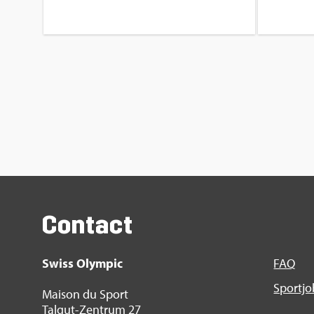
Contact
Swiss Olym­pic
FAQ
Sport­j
Mai­son du Sport
Tal­gut-Zen­trum 27