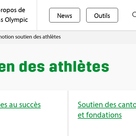
ro­pos de
News
Outils
s Olym­pic
o­tion sou­tien des ath­lètes
ien des ath­lètes
es au suc­cès
Sou­tien des can­t
et fon­da­tions