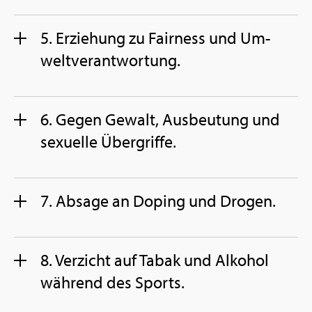
5. Er­zie­hung zu Fair­ness und Um­
welt­ver­ant­wor­tung.
6. Gegen Ge­walt, Aus­beu­tung und
se­xu­el­le Über­grif­fe.
7. Ab­sa­ge an Do­ping und Dro­gen.
8. Ver­zicht auf Tabak und Al­ko­hol
wäh­rend des Sports.