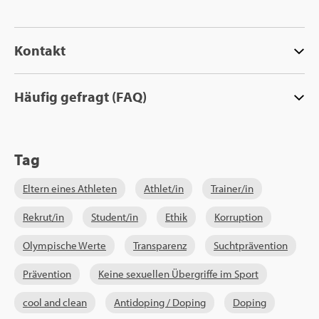
Kon­takt
Häu­fig ge­fragt (FAQ)
Tag
El­tern eines Ath­le­ten
Ath­let/in
Trai­ner/in
Re­krut/in
Stu­dent/in
Ethik
Kor­rup­ti­on
Olym­pi­sche Werte
Trans­pa­renz
Sucht­prä­ven­ti­on
Prä­ven­ti­on
Keine se­xu­el­len Über­grif­fe im Sport
cool and clean
An­ti­do­ping / Do­ping
Do­ping