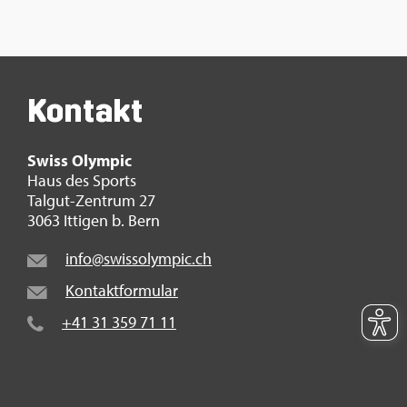
Kon­takt
Swiss Olym­pic
Haus des Sports
Tal­gut-Zen­trum 27
3063 It­ti­gen b. Bern
info@​swi​ssol​ympi​c.​ch
Kon­takt­for­mu­lar
+41 31 359 71 11