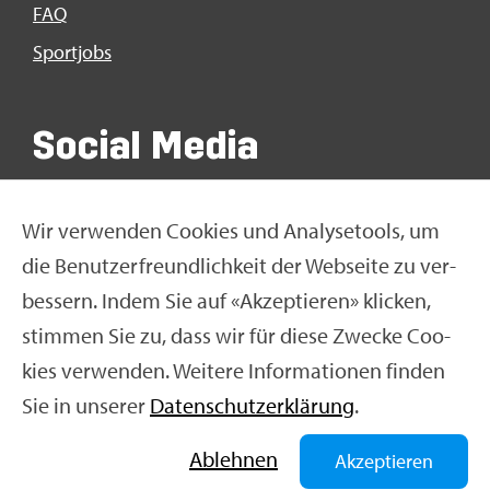
FAQ
Sport­jobs
So­ci­al Media
Wir ver­wen­den Coo­kies und Ana­ly­se­tools, um
die Be­nut­zer­freund­lich­keit der Web­sei­te zu ver­
bes­sern. Indem Sie auf «Ak­zep­tie­ren» kli­cken,
stim­men Sie zu, dass wir für diese Zwe­cke Coo­
kies ver­wen­den. Wei­te­re In­for­ma­tio­nen fin­den
Sie in un­se­rer
Da­ten­schut­z­er­klä­rung
.
© Swiss Olym­pic 2026
|
Im­pres­sum
|
Da­ten­schut­z­er­
klä­rung
|
Nut­zungs­be­din­gun­gen
|
Ne­ti­quet­te
Ab­leh­nen
Akzeptieren