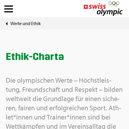
Werte und Ethik
Ver­bän­de
Ath­le­te Hub
Ethik-Char­ta
Über Swiss Olym­pic
News
Die olym­pi­schen Werte – Höchst­leis­
tung, Freund­schaft und Re­spekt – bil­den
Tools
welt­weit die Grund­la­ge für einen si­che­
ren, fai­ren und er­folg­rei­chen Sport. Ath­
let*innen und Trai­ner*innen sind bei
DE
|
FR
Wett­kämp­fen und im Ver­eins­all­tag die