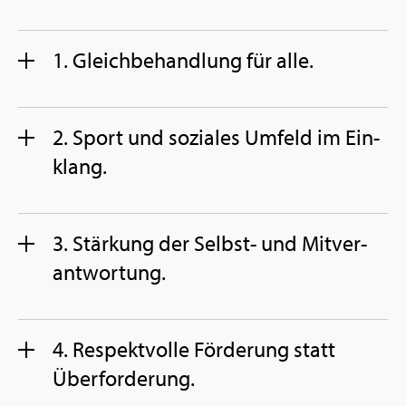
1. Gleich­be­hand­lung für alle.
2. Sport und so­zia­les Um­feld im Ein­
klang.
3. Stär­kung der Selbst- und Mit­ver­
ant­wor­tung.
4. Re­spekt­vol­le För­de­rung statt
Über­for­de­rung.