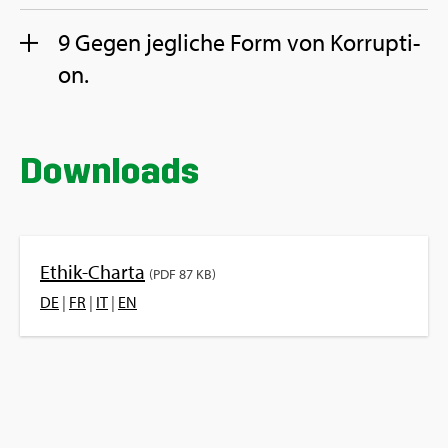
9 Gegen jeg­li­che Form von Kor­rup­ti­
on.
Down­loads
Ethik-Char­ta
(PDF 87 KB)
DE
|
FR
|
IT
|
EN