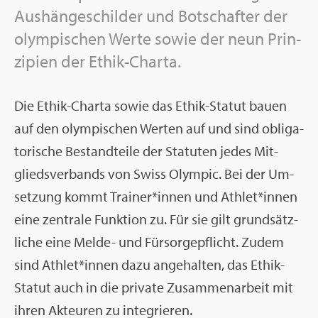
Aus­hän­ge­schil­der und Bot­schaf­ter der
olym­pi­schen Werte sowie der neun Prin­
zi­pi­en der Ethik-Char­ta.
Die Ethik-Char­ta sowie das Ethik-Sta­tut bauen
auf den olym­pi­schen Wer­ten auf und sind ob­li­ga­
to­ri­sche Be­stand­tei­le der Sta­tu­ten jedes Mit­
glieds­ver­bands von Swiss Olym­pic. Bei der Um­
set­zung kommt Trai­ner*innen und Ath­let*innen
eine zen­tra­le Funk­ti­on zu. Für sie gilt grund­sätz­
li­che eine Melde- und Für­sor­ge­pflicht. Zudem
sind Ath­let*innen dazu an­ge­hal­ten, das Ethik-
Sta­tut auch in die pri­va­te Zu­sam­men­ar­beit mit
ihren Ak­teu­ren zu in­te­grie­ren.