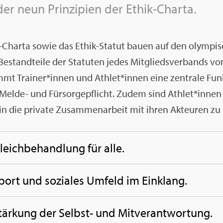
er neun Prin­zi­pi­en der Ethik-Char­ta.
-Char­ta sowie das Ethik-Sta­tut bauen auf den olym­pi­s
 Be­stand­tei­le der Sta­tu­ten jedes Mit­glieds­ver­bands 
t Trai­ner*innen und Ath­let*innen eine zen­tra­le Funk­ti
Melde- und Für­sor­ge­pflicht. Zudem sind Ath­let*innen 
n die pri­va­te Zu­sam­men­ar­beit mit ihren Ak­teu­ren zu i
leich­be­hand­lung für alle.
port und so­zia­les Um­feld im Ein­klang.
tär­kung der Selbst- und Mit­ver­ant­wor­tung.