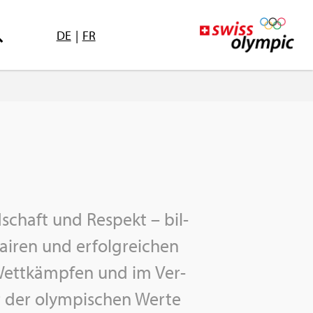
DE
|
FR
­schaft und Re­spekt – bil­
ai­ren und er­folg­rei­chen
Wett­kämp­fen und im Ver­
ter der olym­pi­schen Werte