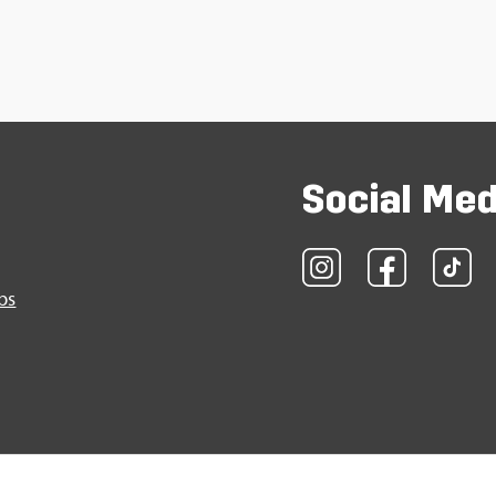
So­ci­al Me
obs