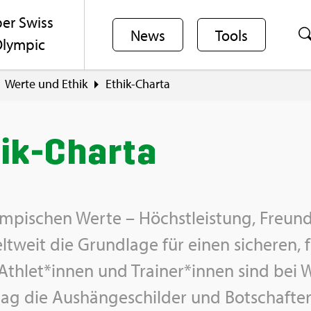
er Swiss
News
Tools
lym­pic
Werte und Ethik
Ethik-Char­ta
ik-Char­ta
m­pi­schen Werte – Höchst­leis­tung, Freund
t­weit die Grund­la­ge für einen si­che­ren, f
Ath­let*innen und Trai­ner*innen sind bei 
l­tag die Aus­hän­ge­schil­der und Bot­schaf­