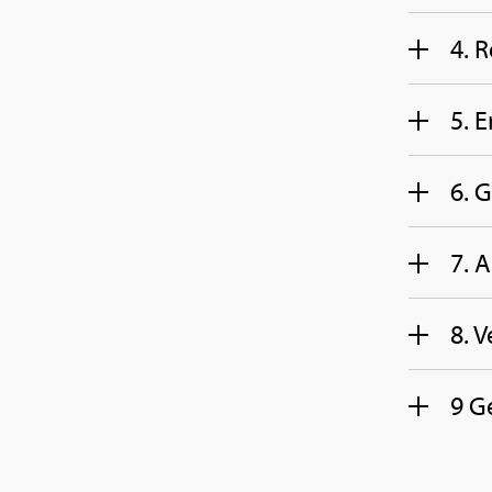
4. R
5. E
6. G
7. 
8. V
9 Ge