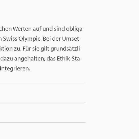
chen Wer­ten auf und sind ob­li­ga­
von Swiss Olym­pic. Bei der Um­set­
­on zu. Für sie gilt grund­sätz­li­
dazu an­ge­hal­ten, das Ethik-Sta­
n­te­grie­ren.