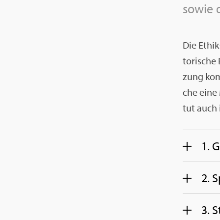
sowie d
Die Ethik
to­ri­sche
zung komm
che eine 
tut auch i
1. G
2. S
3. S