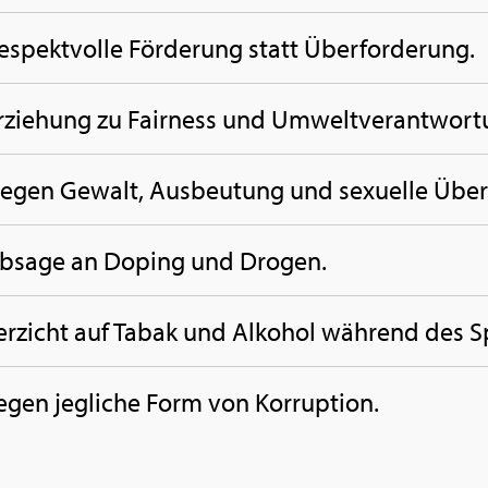
e­spekt­vol­le För­de­rung statt Über­for­de­rung.
r­zie­hung zu Fair­ness und Um­welt­ver­ant­wor­
egen Ge­walt, Aus­beu­tung und se­xu­el­le Über­g
Ab­sa­ge an Do­ping und Dro­gen.
er­zicht auf Tabak und Al­ko­hol wäh­rend des S
gen jeg­li­che Form von Kor­rup­ti­on.