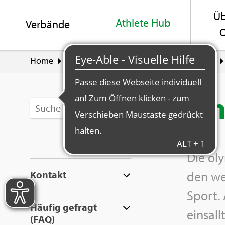
Üb
Ath­le­te Hub
Ver­bän­de
O
Home
Ath­le­te Hub
Per­sön­lich­keit und Ethik
Eth
Die oly
Kon­takt
den wel
Sport. 
Häu­fig ge­fragt
eins­al
(FAQ)