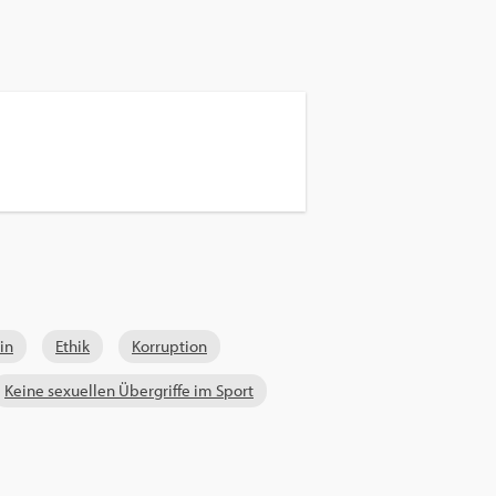
in
Ethik
Kor­rup­ti­on
Keine se­xu­el­len Über­grif­fe im Sport