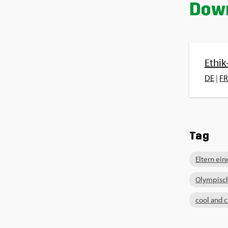
Down
Ethik
DE
|
FR
Tag
El­tern ein
Olym­pi­s
cool and 