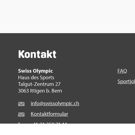
Kon­takt
Swiss Olym­pic
FAQ
Haus des Sports
Sport­j
Tal­gut-Zen­trum 27
3063 It­ti­gen b. Bern
info@​swi​ssol​ympi​c.​ch
Kon­takt­for­mu­lar
+41 31 359 71 11