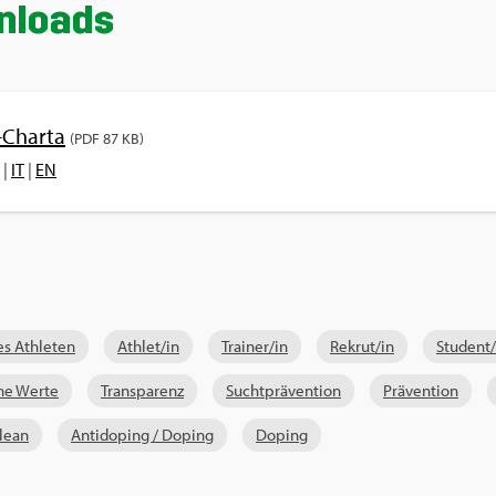
­loads
-Char­ta
(PDF 87 KB)
|
IT
|
EN
es Ath­le­ten
Ath­let/in
Trai­ner/in
Re­krut/in
Stu­dent/
che Werte
Trans­pa­renz
Sucht­prä­ven­ti­on
Prä­ven­ti­on
clean
An­ti­do­ping / Do­ping
Do­ping