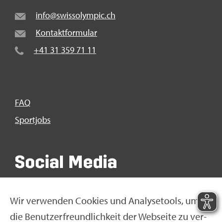
info@​swi​ssol​ympi​c.​ch
Kon­takt­for­mu­lar
+41 31 359 71 11
FAQ
Sport­jobs
So­ci­al Media
Wir ver­wen­den Coo­kies und Ana­ly­se­tools, um
die Be­nut­zer­freund­lich­keit der Web­sei­te zu ver­