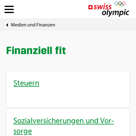
Me­di­en und Fi­nan­zen
Ver­bän­de
Ath­le­te Hub
Fi­nan­zi­ell fit
Über Swiss Olym­pic
Steu­ern
News
Tools
So­zi­al­ver­si­che­run­gen und Vor­
DE
|
FR
sor­ge