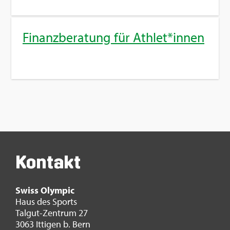
Fi­nanz­be­ra­tung für Ath­let*innen
Kon­takt
Swiss Olym­pic
Haus des Sports
Tal­gut-Zen­trum 27
3063 It­ti­gen b. Bern