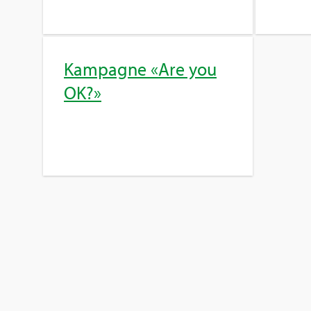
Kam­pa­gne «Are you
OK?»