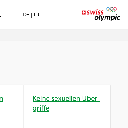
DE
|
FR
rn
Keine se­xu­el­len Über­
grif­fe