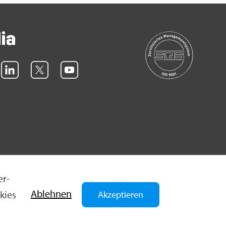
dia
er­
Ab­leh­nen
­kies
Akzeptieren