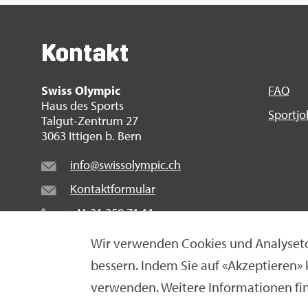
Kon­takt
Swiss Olym­pic
FAQ
Haus des Sports
Sport­j
Tal­gut-Zen­trum 27
3063 It­ti­gen b. Bern
info@​swi​ssol​ympi​c.​ch
Kon­takt­for­mu­lar
+41 31 359 71 11
Wir ver­wen­den Coo­kies und Ana­ly­se­to
bes­sern. Indem Sie auf «Ak­zep­tie­ren»
© Swiss Olym­pic 2026
|
Im­pres­sum
|
Da­ten­schut­z­er­
ver­wen­den. Wei­te­re In­for­ma­tio­nen fi