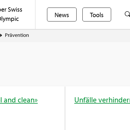
er Swiss
News
Tools
lym­pic
Prä­ven­ti­on
l and clean»
Un­fäl­le ver­hin­de