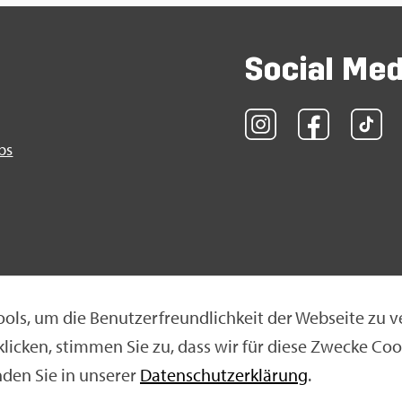
So­ci­al Me
obs
ols, um die Be­nut­zer­freund­lich­keit der Web­sei­te zu v
 kli­cken, stim­men Sie zu, dass wir für diese Zwe­cke Coo
klä­rung
|
Nut­zungs­be­din­gun­gen
|
Ne­ti­quet­te
n­den Sie in un­se­rer
Da­ten­schut­z­er­klä­rung
.