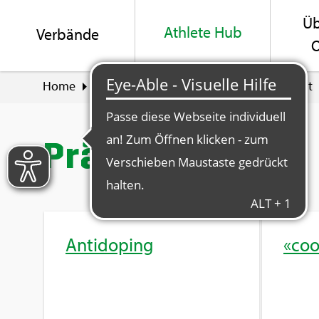
Üb
Ath­le­te Hub
Ver­bän­de
O
Home
Ath­le­te Hub
Leis­tung und Ge­sund­heit
Prä­ven­ti­on
An­ti­do­ping
«coo