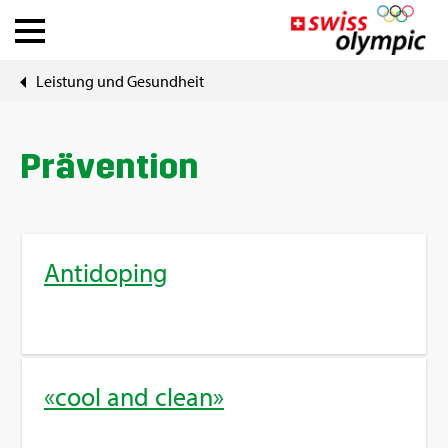
Leis­tung und Ge­sund­heit
Ver­bän­de
Ath­le­te Hub
Prä­ven­ti­on
Über Swiss Olym­pic
An­ti­do­ping
News
Tools
«cool and clean»
DE
|
FR