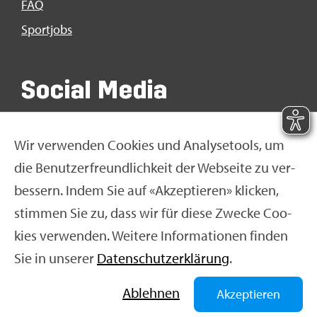
FAQ
Sport­jobs
So­ci­al Media
Wir ver­wen­den Coo­kies und Ana­ly­se­tools, um
die Be­nut­zer­freund­lich­keit der Web­sei­te zu ver­
bes­sern. Indem Sie auf «Ak­zep­tie­ren» kli­cken,
stim­men Sie zu, dass wir für diese Zwe­cke Coo­
kies ver­wen­den. Wei­te­re In­for­ma­tio­nen fin­den
Sie in un­se­rer
Da­ten­schut­z­er­klä­rung
.
© Swiss Olym­pic 2026
|
Im­pres­sum
|
Da­ten­schut­z­er­
klä­rung
|
Nut­zungs­be­din­gun­gen
|
Ne­ti­quet­te
Ab­leh­nen
Akzeptieren