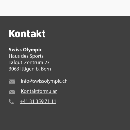
Kon­takt
Swiss Olym­pic
Haus des Sports
Tal­gut-Zen­trum 27
3063 It­ti­gen b. Bern
info@​swi​ssol​ympi​c.​ch
Kon­takt­for­mu­lar
+41 31 359 71 11