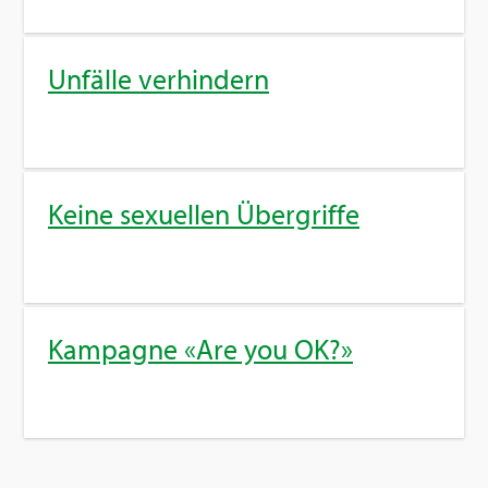
Un­fäl­le ver­hin­dern
Keine se­xu­el­len Über­grif­fe
Kam­pa­gne «Are you OK?»