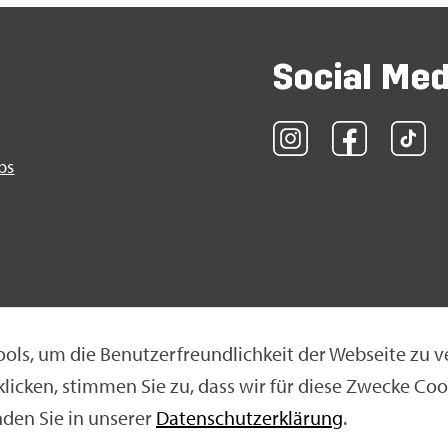
So­ci­al Me
obs
ols, um die Be­nut­zer­freund­lich­keit der Web­sei­te zu v
 kli­cken, stim­men Sie zu, dass wir für diese Zwe­cke Coo
klä­rung
|
Nut­zungs­be­din­gun­gen
|
Ne­ti­quet­te
n­den Sie in un­se­rer
Da­ten­schut­z­er­klä­rung
.