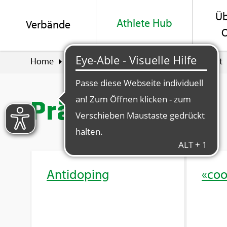
Üb
Ath­le­te Hub
Ver­bän­de
O
Home
Ath­le­te Hub
Leis­tung und Ge­sund­heit
Prä­ven­ti­on
An­ti­do­ping
«coo