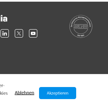
dia
er­
Ab­leh­nen
­kies
Akzeptieren