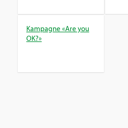
Kam­pa­gne «Are you
OK?»