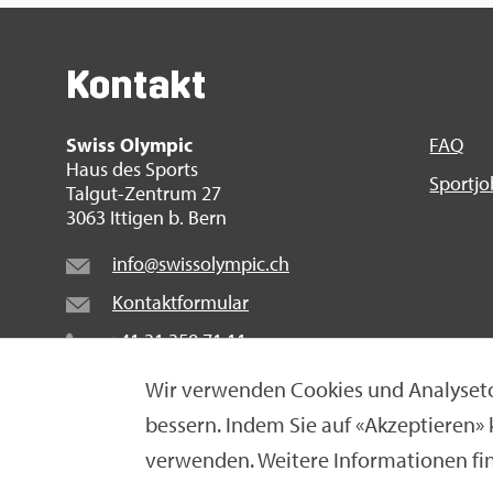
Kon­takt
Swiss Olym­pic
FAQ
Haus des Sports
Sport­j
Tal­gut-Zen­trum 27
3063 It­ti­gen b. Bern
info@​swi​ssol​ympi​c.​ch
Kon­takt­for­mu­lar
+41 31 359 71 11
Wir ver­wen­den Coo­kies und Ana­ly­se­to
bes­sern. Indem Sie auf «Ak­zep­tie­ren»
© Swiss Olym­pic 2026
|
Im­pres­sum
|
Da­ten­schut­z­er­
ver­wen­den. Wei­te­re In­for­ma­tio­nen fi