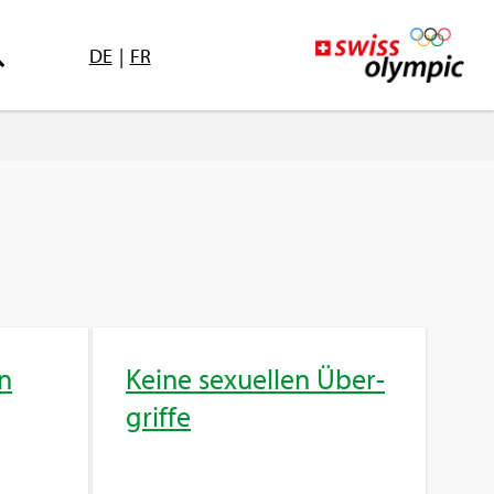
DE
|
FR
rn
Keine se­xu­el­len Über­
grif­fe