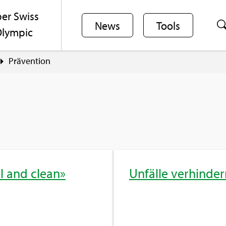
er Swiss
News
Tools
lym­pic
Prä­ven­ti­on
l and clean»
Un­fäl­le ver­hin­de